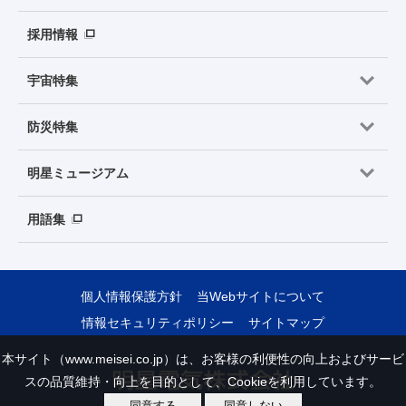
採用情報
宇宙特集
防災特集
明星ミュージアム
用語集
個人情報保護方針
当Webサイトについて
情報セキュリティポリシー
サイトマップ
本サイト（www.meisei.co.jp）は、お客様の利便性の向上およびサービ
スの品質維持・向上を目的として、Cookieを利用しています。
同意する
同意しない
Copyright © Meisei Electric Co., Ltd. All Rights Reserved