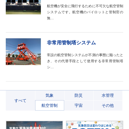
航空機が安全に飛行するために不可欠な航空管制
システムです。航空機のパイロットと管制官の
無…
非常用管制塔システム
常設の航空管制システムが不測の事態に陥ったと
き、その代替手段として使用する非常用管制塔
シ…
気象
防災
水管理
すべて
航空管制
宇宙
その他