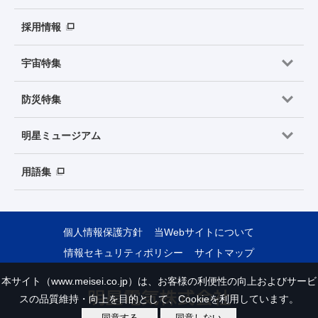
採用情報
宇宙特集
防災特集
明星ミュージアム
用語集
個人情報保護方針
当Webサイトについて
情報セキュリティポリシー
サイトマップ
本サイト（www.meisei.co.jp）は、お客様の利便性の向上およびサービ
スの品質維持・向上を目的として、Cookieを利用しています。
同意する
同意しない
Copyright © Meisei Electric Co., Ltd. All Rights Reserved