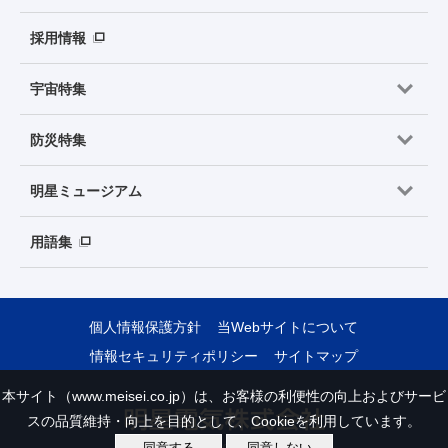
採用情報
宇宙特集
防災特集
明星ミュージアム
用語集
個人情報保護方針
当Webサイトについて
情報セキュリティポリシー
サイトマップ
本サイト（www.meisei.co.jp）は、お客様の利便性の向上およびサービ
スの品質維持・向上を目的として、Cookieを利用しています。
同意する
同意しない
Copyright © Meisei Electric Co., Ltd. All Rights Reserved