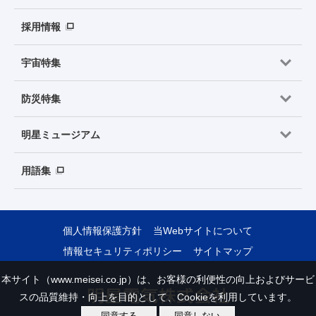
採用情報
宇宙特集
防災特集
明星ミュージアム
用語集
個人情報保護方針
当Webサイトについて
情報セキュリティポリシー
サイトマップ
本サイト（www.meisei.co.jp）は、お客様の利便性の向上およびサービ
スの品質維持・向上を目的として、Cookieを利用しています。
同意する
同意しない
Copyright © Meisei Electric Co., Ltd. All Rights Reserved