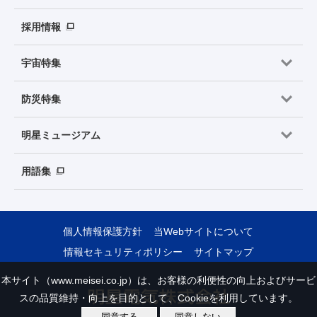
採用情報
宇宙特集
防災特集
明星ミュージアム
用語集
個人情報保護方針
当Webサイトについて
情報セキュリティポリシー
サイトマップ
本サイト（www.meisei.co.jp）は、お客様の利便性の向上およびサービ
スの品質維持・向上を目的として、Cookieを利用しています。
同意する
同意しない
Copyright © Meisei Electric Co., Ltd. All Rights Reserved