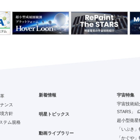
新着情報
宇宙特集
革
宇宙技術紹介「
ナンス
STARS」
境方針
明星トピックス
超小型衛星
システム規格
「いぶき」
動画ライブラリー
「かぐや」