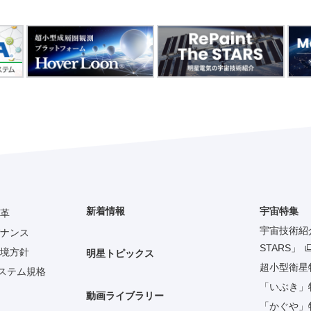
新着情報
宇宙特集
革
宇宙技術紹介「
ナンス
STARS」
境方針
明星トピックス
超小型衛星
システム規格
「いぶき」
動画ライブラリー
「かぐや」