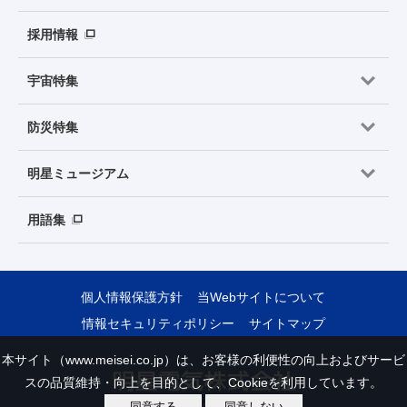
採用情報
宇宙特集
防災特集
明星ミュージアム
用語集
個人情報保護方針
当Webサイトについて
情報セキュリティポリシー
サイトマップ
本サイト（www.meisei.co.jp）は、お客様の利便性の向上およびサービ
スの品質維持・向上を目的として、Cookieを利用しています。
同意する
同意しない
Copyright © Meisei Electric Co., Ltd. All Rights Reserved