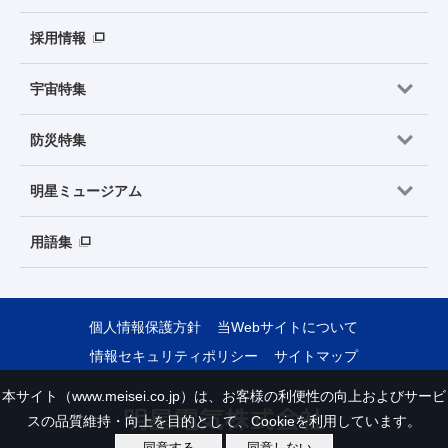
採用情報
宇宙特集
防災特集
明星ミュージアム
用語集
個人情報保護方針
当Webサイトについて
情報セキュリティポリシー
サイトマップ
本サイト（www.meisei.co.jp）は、お客様の利便性の向上およびサービ
スの品質維持・向上を目的として、Cookieを利用しています。
同意する
同意しない
Copyright © Meisei Electric Co., Ltd. All Rights Reserved