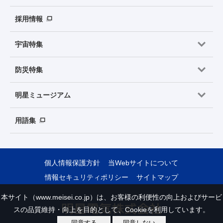
採用情報
宇宙特集
防災特集
明星ミュージアム
用語集
個人情報保護方針
当Webサイトについて
情報セキュリティポリシー
サイトマップ
本サイト（www.meisei.co.jp）は、お客様の利便性の向上およびサービ
スの品質維持・向上を目的として、Cookieを利用しています。
同意する
同意しない
Copyright © Meisei Electric Co., Ltd. All Rights Reserved