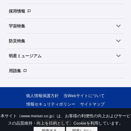
採用情報
宇宙特集
防災特集
明星ミュージアム
用語集
個人情報保護方針
当Webサイトについて
情報セキュリティポリシー
サイトマップ
本サイト（www.meisei.co.jp）は、お客様の利便性の向上およびサービ
スの品質維持・向上を目的として、Cookieを利用しています。
同意する
同意しない
Copyright © Meisei Electric Co., Ltd. All Rights Reserved