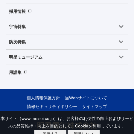
採用情報
宇宙特集
防災特集
明星ミュージアム
用語集
個人情報保護方針
当Webサイトについて
情報セキュリティポリシー
サイトマップ
本サイト（www.meisei.co.jp）は、お客様の利便性の向上およびサービ
スの品質維持・向上を目的として、Cookieを利用しています。
同意する
同意しない
Copyright © Meisei Electric Co., Ltd. All Rights Reserved