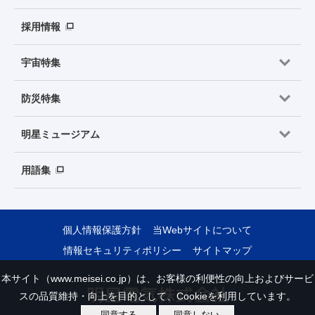
採用情報
宇宙特集
防災特集
明星ミュージアム
用語集
個人情報保護方針
当Webサイトについて
情報セキュリティポリシー
サイトマップ
本サイト（www.meisei.co.jp）は、お客様の利便性の向上およびサービ
スの品質維持・向上を目的として、Cookieを利用しています。
同意する
同意しない
Copyright © Meisei Electric Co., Ltd. All Rights Reserved