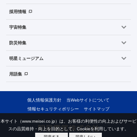
採用情報
宇宙特集
防災特集
明星ミュージアム
用語集
個人情報保護方針
当Webサイトについて
情報セキュリティポリシー
サイトマップ
本サイト（www.meisei.co.jp）は、お客様の利便性の向上およびサービ
スの品質維持・向上を目的として、Cookieを利用しています。
同意する
同意しない
Copyright © Meisei Electric Co., Ltd. All Rights Reserved