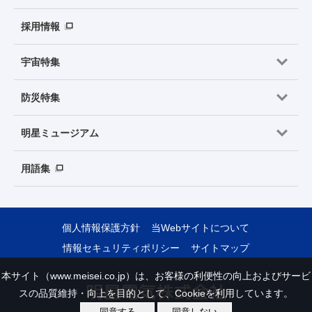
採用情報
宇宙特集
防災特集
明星ミュージアム
用語集
個人情報保護方針
当Webサイトについて
情報セキュリティポリシー
サイトマップ
本サイト（www.meisei.co.jp）は、お客様の利便性の向上およびサービ
スの品質維持・向上を目的として、Cookieを利用しています。
同意する
同意しない
Copyright © Meisei Electric Co., Ltd. All Rights Reserved