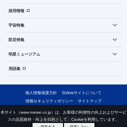
採用情報
宇宙特集
防災特集
明星ミュージアム
用語集
個人情報保護方針
当Webサイトについて
情報セキュリティポリシー
サイトマップ
本サイト（www.meisei.co.jp）は、お客様の利便性の向上およびサービ
スの品質維持・向上を目的として、Cookieを利用しています。
同意する
同意しない
Copyright © Meisei Electric Co., Ltd. All Rights Reserved