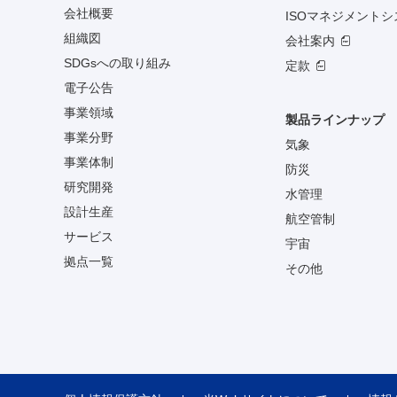
会社概要
ISOマネジメント
組織図
会社案内
SDGsへの取り組み
定款
電子公告
事業領域
製品ラインナップ
事業分野
気象
事業体制
防災
研究開発
水管理
設計生産
航空管制
サービス
宇宙
拠点一覧
その他