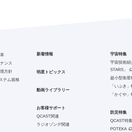
新着情報
宇宙特集
革
宇宙技術紹介「
ナンス
STARS」
境方針
明星トピックス
超小型衛星
システム規格
「いぶき」
動画ライブラリー
「かぐや」
お客様サポート
防災特集
QCAST関連
QCAST特
ラジオゾンデ関連
POTEKA