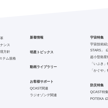
新着情報
宇宙特集
革
宇宙技術紹介「
ナンス
STARS」
境方針
明星トピックス
超小型衛星
システム規格
「いぶき」
動画ライブラリー
「かぐや」
お客様サポート
防災特集
QCAST関連
QCAST特
ラジオゾンデ関連
POTEKA