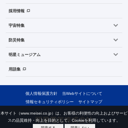
採用情報
宇宙特集
防災特集
明星ミュージアム
用語集
個人情報保護方針
当Webサイトについて
情報セキュリティポリシー
サイトマップ
本サイト（www.meisei.co.jp）は、お客様の利便性の向上およびサービ
スの品質維持・向上を目的として、Cookieを利用しています。
同意する
同意しない
Copyright © Meisei Electric Co., Ltd. All Rights Reserved