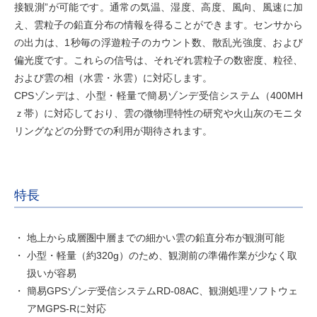
接観測”が可能です。通常の気温、湿度、高度、風向、風速に加
え、雲粒子の鉛直分布の情報を得ることができます。センサから
の出力は、1秒毎の浮遊粒子のカウント数、散乱光強度、および
偏光度です。これらの信号は、それぞれ雲粒子の数密度、粒径、
および雲の相（水雲・氷雲）に対応します。
CPSゾンデは、小型・軽量で簡易ゾンデ受信システム（400MH
ｚ帯）に対応しており、雲の微物理特性の研究や火山灰のモニタ
リングなどの分野での利用が期待されます。
特長
地上から成層圏中層までの細かい雲の鉛直分布が観測可能
小型・軽量（約320g）のため、観測前の準備作業が少なく取
扱いが容易
簡易GPSゾンデ受信システムRD-08AC、観測処理ソフトウェ
アMGPS-Rに対応