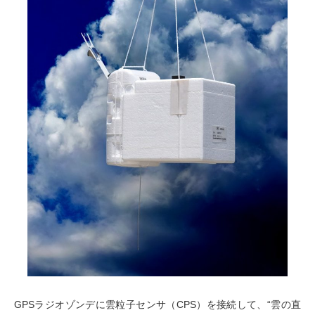
GPSラジオゾンデに雲粒子センサ（CPS）を接続して、“雲の直