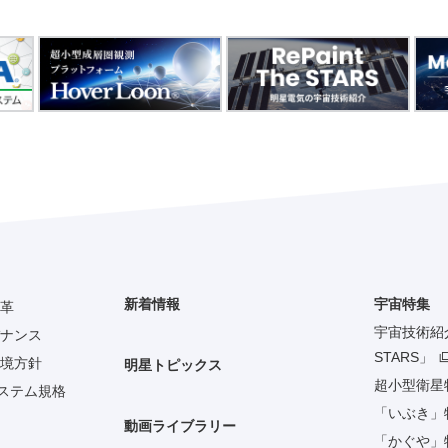
新着情報
宇宙特集
革
宇宙技術紹介「
ナンス
STARS」
境方針
明星トピックス
超小型衛星
システム規格
「いぶき」
動画ライブラリー
「かぐや」