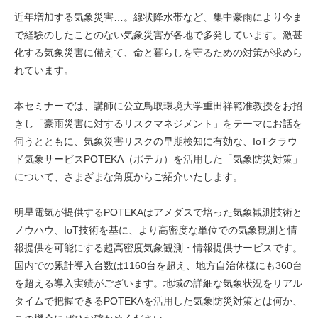
近年増加する気象災害…。線状降水帯など、集中豪雨により今ま
で経験のしたことのない気象災害が各地で多発しています。激甚
化する気象災害に備えて、命と暮らしを守るための対策が求めら
れています。
本セミナーでは、講師に公立鳥取環境大学重田祥範准教授をお招
きし「豪雨災害に対するリスクマネジメント」をテーマにお話を
伺うとともに、気象災害リスクの早期検知に有効な、IoTクラウ
ド気象サービスPOTEKA（ポテカ）を活用した「気象防災対策」
について、さまざまな角度からご紹介いたします。
明星電気が提供するPOTEKAはアメダスで培った気象観測技術と
ノウハウ、IoT技術を基に、より高密度な単位での気象観測と情
報提供を可能にする超高密度気象観測・情報提供サービスです。
国内での累計導入台数は1160台を超え、地方自治体様にも360台
を超える導入実績がございます。地域の詳細な気象状況をリアル
タイムで把握できるPOTEKAを活用した気象防災対策とは何か、