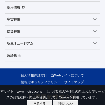
採用情報
宇宙特集
防災特集
明星ミュージアム
用語集
個人情報保護方針
当Webサイトについて
情報セキュリティポリシー
サイトマップ
本サイト（www.meisei.co.jp）は、お客様の利便性の向上およびサービ
スの品質維持・向上を目的として、Cookieを利用しています。
同意する
同意しない
Copyright © Meisei Electric Co., Ltd. All Rights Reserved