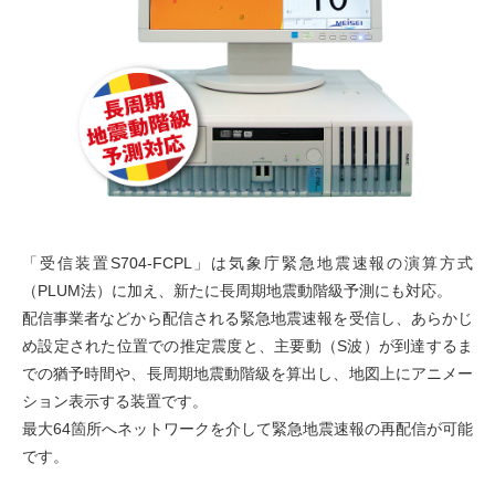
「受信装置S704-FCPL」は気象庁緊急地震速報の演算方式
（PLUM法）に加え、新たに長周期地震動階級予測にも対応。
配信事業者などから配信される緊急地震速報を受信し、あらかじ
め設定された位置での推定震度と、主要動（S波）が到達するま
での猶予時間や、長周期地震動階級を算出し、地図上にアニメー
ション表示する装置です。
最大64箇所へネットワークを介して緊急地震速報の再配信が可能
です。