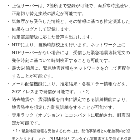
上位サーバーは、2箇所まで登録が可能で、両系常時接続や、
正副切り替え接続の設定が可能です。
気象庁から受信した情報と、その情報に基づき推定演算した
結果をログとして記録します。
推定震度階級に応じた音声を出力します。
NTPにより、自動時刻校正を行います。ネットワーク上に
NTPサーバーがない場合には、受信した緊急地震速報電文の
発信時刻に基づいて時刻校正することも可能です。
最大64箇所に、緊急地震速報をネットワークを介して再配信
することが可能です。
メール配信機能により、推定結果・各種エラー情報などを、
20アドレスまで発信が可能です。
（＊2）
過去地震や、震源情報を自由に設定できる訓練機能により、
地震発生を想定した防災訓練をすることが可能です。
専用ラック（オプション）にコンパクトに収納され、耐震固
定が可能です。
＊1：緊急地震速報を受信するためには、配信事業者との配信契約が必
要となります。また、PLUM法はリアルタイム震度電文を受信する必要