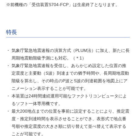
※前機種の「受信装置S704-FCP」は生産終了となります。
特長
気象庁緊急地震速報の演算方式（PLUM法）に加え、新たに長
周期地震動階級予測にも対応。
（＊1）
気象庁緊急地震速報を受信し、あらかじめ設定した位置の推
定震度と主要動（S波）到達までの猶予時間や、長周期地震動
階級を算出し、その時点のP波とS波の到達範囲を地図上にア
ニメーション表示することが可能です。
本装置は24時間連続運用可能なファクトリコンピュータによ
るソフト一体専用機です。
最大200地点までの位置を事前に設定することにより、推定震
度・推定到達時間を表示させることができ、表形式で地点番
号順や推定震度の大きさ順に切り替えて並べ替えて表示する
ことが可能です。