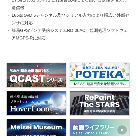
ETSI(EN302 054 V1.1.1)適合規格による高い安定性を備えた
送信機
16bitのA/D 5チャンネル及びシリアル入力により幅広い外部セ
ンサに対応
簡易GPSゾンデ受信システムRD-08AC、観測処理ソフトウェ
アMGPS-Rに対応