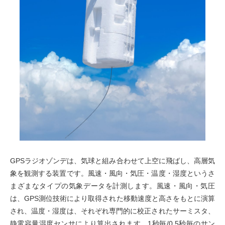
GPSラジオゾンデは、気球と組み合わせて上空に飛ばし、高層気
象を観測する装置です。風速・風向・気圧・温度・湿度というさ
まざまなタイプの気象データを計測します。風速・風向・気圧
は、GPS測位技術により取得された移動速度と高さをもとに演算
され、温度・湿度は、それぞれ専門的に校正されたサーミスタ、
静電容量湿度センサにより算出されます。1秒毎/0.5秒毎のサン