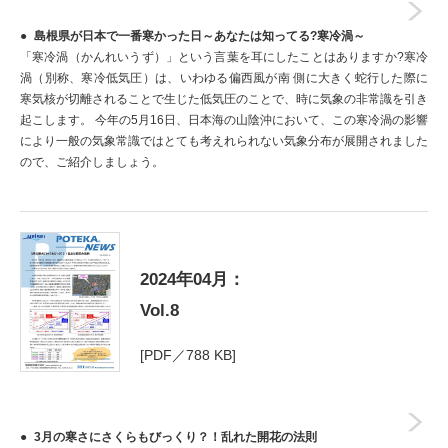
島根県が日本で一番寒かった日～あなたは知ってる?寒冷渦～
「寒冷渦（かんれいうず）」という言葉を耳にしたことはありますか?寒冷
渦（別称、寒冷低気圧）は、いわゆる偏西風が南 側に大きく蛇行した際に
寒気核が切離されることで生じた低気圧のことで、時に気象の非常識を引き
起こします。 今年の5月16日、日本海の山陰沖において、この寒冷渦の影響
により一般の気象常識ではとても考えれられない気象分布が展開されました
ので、ご紹介しましょう。
2024年04月：
Vol.8
[PDF／788 KB]
3月の寒さにさくらもびっくり？！乱れた開花の法則