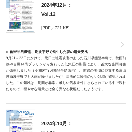
2024年12月：
Vol.12
[PDF／721 KB]
能登半島豪雨、砺波平野で発生した謎の晴天突風
9月21～23日にかけて、元日に地震被害のあった石川県能登半島で、秋雨前
線や台風14号プラサンから変わった低気圧の影響により、甚大な豪雨災害
が発生しました（令和6年9月能登半島豪雨）。 前線の南側に位置する富山
県砺波平野でも大雨が降りましたが、局所的に降雨のない領域が確認されま
した。この領域は、周囲が非常に厳しい気象条件にさらされている中で現れ
たもので、穏やかな晴天とは全く異なる状態だったようです。
2024年10月：