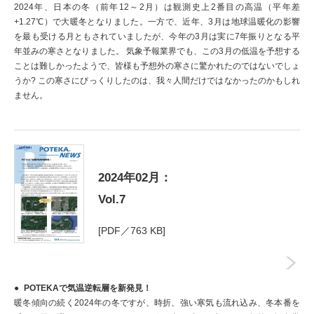
2024年、日本の冬（前年12～2月）は観測史上2番目の高温（平年差
+1.27℃）で大暖冬となりました。一方で、近年、3月は地球温暖化の影響
を最も受ける月ともされていましたが、今年の3月は実に7年振りとなる平
年並みの寒さとなりました。 気象予報業界でも、この3月の低温を予想する
ことは難しかったようで、皆様も予想外の寒さに驚かれたのではないでしょ
うか? この寒さにびっくりしたのは、我々人間だけではなかったのかもしれ
ません。
2024年02月：
Vol.7
[PDF／763 KB]
POTEKAで気温逆転層を新発見！
暖冬傾向の続く2024年の冬ですが、時折、強い寒気も流れ込み、冬本番を